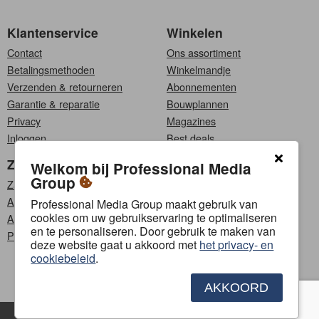
Klantenservice
Winkelen
Contact
Ons assortiment
Betalingsmethoden
Winkelmandje
Verzenden & retourneren
Abonnementen
Garantie & reparatie
Bouwplannen
Privacy
Magazines
Inloggen
Best deals
Zakelijk
Kies een taal
Welkom bij Professional Media
Group
Zakelijke klanten
Nederlands
Affiliate programma
Français
Professional Media Group maakt gebruik van
cookies om uw gebruikservaring te optimaliseren
Adverteren
en te personaliseren. Door gebruik te maken van
PMG Content Lab
Volg ons
deze website gaat u akkoord met
het privacy- en
cookiebeleid
.
AKKOORD
Contact
Adverteren
Algemene voorwaarden
Privacybeleid